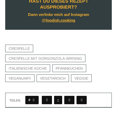
HAST DU DIESES REZEPT
AUSPROBIERT?
Dann verlinke mich auf Instagram
@foodish.cooking
CRESPELLE
CRESPELLE MIT GORGONZOLA-WIRSING
ITALIENISCHE KÜCHE
PFANNKUCHEN
VEGANUARY
VEGETARISCH
VEGGIE
0
TEILEN