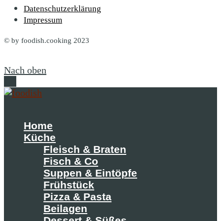
Datenschutzerklärung
Impressum
© by foodish.cooking 2023
Nach oben
Home
Küche
Fleisch & Braten
Fisch & Co
Suppen & Eintöpfe
Frühstück
Pizza & Pasta
Beilagen
Dessert & Süßes