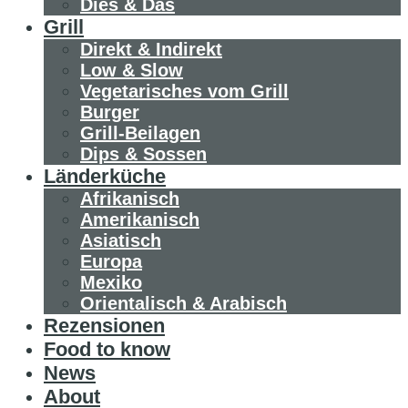
Dies & Das
Grill
Direkt & Indirekt
Low & Slow
Vegetarisches vom Grill
Burger
Grill-Beilagen
Dips & Sossen
Länderküche
Afrikanisch
Amerikanisch
Asiatisch
Europa
Mexiko
Orientalisch & Arabisch
Rezensionen
Food to know
News
About