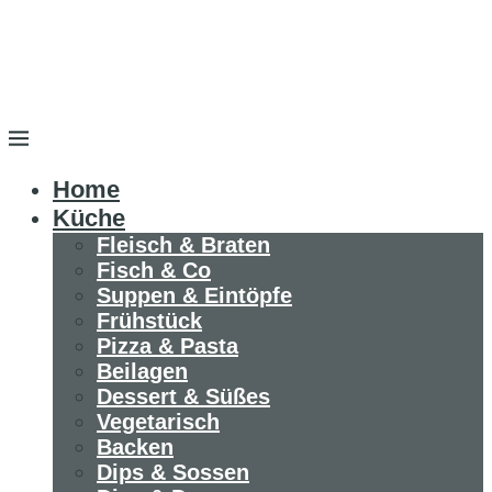
Home
Küche
Fleisch & Braten
Fisch & Co
Suppen & Eintöpfe
Frühstück
Pizza & Pasta
Beilagen
Dessert & Süßes
Vegetarisch
Backen
Dips & Sossen