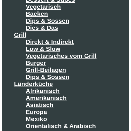
Vegetarisch
Backen
Dips & Sossen
Dies & Das
Grill
Direkt & Indirekt
Low & Slow
Vegetarisches vom Grill
Burger
Grill-Beilagen
Dips & Sossen
Länderküche
Afrikanisch
Amerikanisch
Asiatisch
Europa
Mexiko
Orientalisch & Arabisch