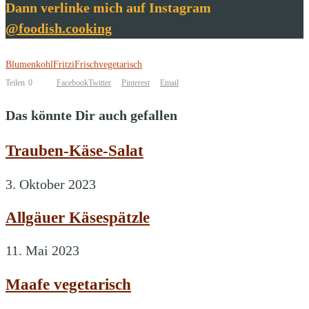
Dann verlinke mich auf Instagram
@foodish.cooking
Blumenkohl
FritziFrisch
vegetarisch
Teilen
0
Facebook
Twitter
Pinterest
Email
Das könnte Dir auch gefallen
Trauben-Käse-Salat
3. Oktober 2023
Allgäuer Käsespätzle
11. Mai 2023
Maafe vegetarisch