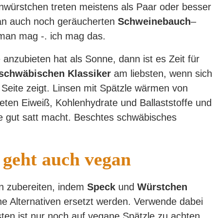
nwürstchen treten meistens als Paar oder besser
an auch noch geräucherten
Schweinebauch
–
an mag -. ich mag das.
nzubieten hat als Sonne, dann ist es Zeit für
schwäbischen Klassiker
am liebsten, wenn sich
Seite zeigt. Linsen mit Spätzle wärmen von
ieten Eiweiß, Kohlenhydrate und Ballaststoffe und
die gut satt macht. Beschtes schwäbisches
s geht auch vegan
an zubereiten, indem
Speck
und
Würstchen
 Alternativen ersetzt werden. Verwende dabei
en ist nur noch auf vegane Spätzle zu achten.