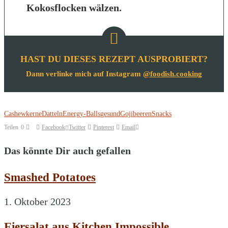
Kokosflocken wälzen.
HAST DU DIESES REZEPT AUSPROBIERT?
Dann verlinke mich auf Instagram
@foodish.cooking
Cashewkerne
Datteln
Energy-Balls
gesund
Gojibeeren
Snacks
Teilen
0
Facebook
Twitter
Pinterest
Email
Das könnte Dir auch gefallen
Smashed Potatoes
1. Oktober 2023
Eiersalat aus Kitchen Impossible