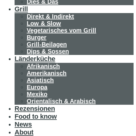
Dies & Das
Grill
Direkt & Indirekt
Low & Slow
Vegetarisches vom Grill
Burger
Grill-Beilagen
Dips & Sossen
Länderküche
Afrikanisch
Amerikanisch
Asiatisch
Europa
Mexiko
Orientalisch & Arabisch
Rezensionen
Food to know
News
About