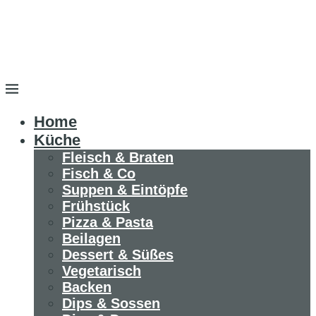
Home
Küche
Fleisch & Braten
Fisch & Co
Suppen & Eintöpfe
Frühstück
Pizza & Pasta
Beilagen
Dessert & Süßes
Vegetarisch
Backen
Dips & Sossen