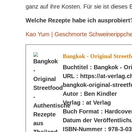
ganz auf ihre Kosten. Für sie ist dieses 
Welche Rezepte habe ich ausprobiert
Kao
Yum
|
Geschmorte Schweinerippch
Bangkok - Original Streetf
Buchtitel :
Bangkok - Ori
URL :
https://at-verlag.
bangkok-original-street
Autor :
Ben Kindler
Verlag :
at Verlag
Buch Format :
Hardcove
Datum der Veröffentlich
ISBN-Nummer :
978-3-03