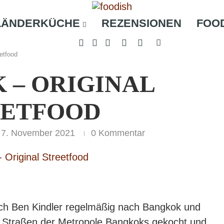
LÄNDERKÜCHE
REZENSIONEN
FOO
etfood
 – ORIGINAL
EETFOOD
7. November 2021
0 Kommentar
Koch Ben Kindler regelmäßig nach Bangkok und
en Straßen der Metropole Bangkoks gekocht und