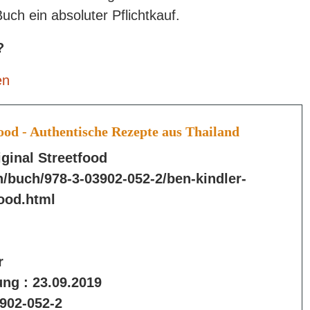
Buch ein absoluter Pflichtkauf.
?
en
ood - Authentische Rezepte aus Thailand
ginal Streetfood
ch/buch/978-3-03902-052-2/ben-kindler-
food.html
r
ung :
23.09.2019
902-052-2