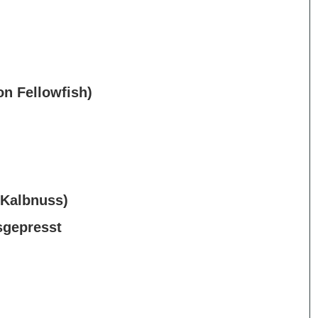
on Fellowfish)
 Kalbnuss)
sgepresst
)