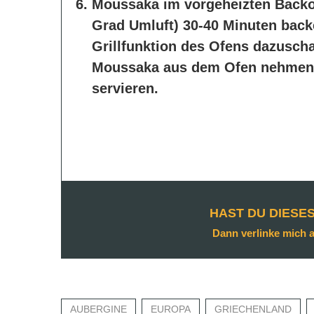
Moussaka im vorgeheizten Backof
Grad Umluft) 30-40 Minuten backe
Grillfunktion des Ofens dazuscha
Moussaka aus dem Ofen nehmen u
servieren.
HAST DU DIESE
Dann verlinke mich 
AUBERGINE
EUROPA
GRIECHENLAND