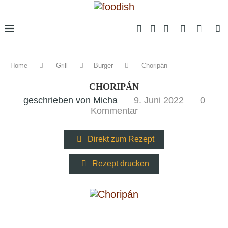
Home
Grill
Burger
Choripán
CHORIPÁN
geschrieben von
Micha
9. Juni 2022
0
Kommentar
Direkt zum Rezept
Rezept drucken
abstandhalter