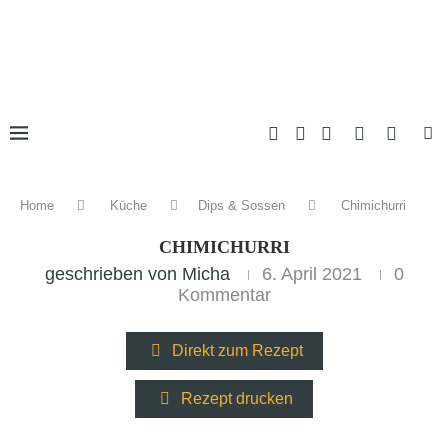
Home
Küche
Dips & Sossen
Chimichurri
CHIMICHURRI
geschrieben von
Micha
6. April 2021
0
Kommentar
Direkt zum Rezept
Rezept drucken