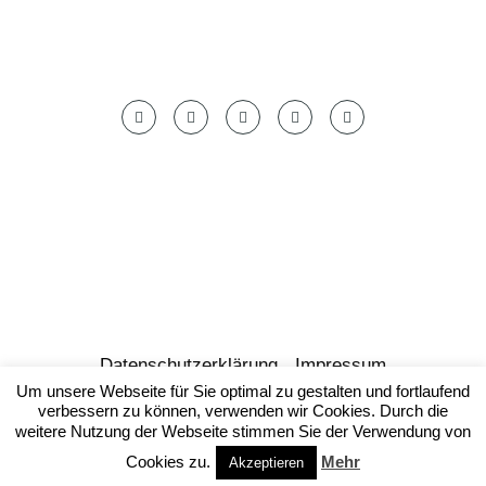
Datenschutzerklärung
Impressum
Um unsere Webseite für Sie optimal zu gestalten und fortlaufend
© by foodish.cooking 2023
verbessern zu können, verwenden wir Cookies. Durch die
weitere Nutzung der Webseite stimmen Sie der Verwendung von
NACH OBEN
Cookies zu.
Mehr
Akzeptieren