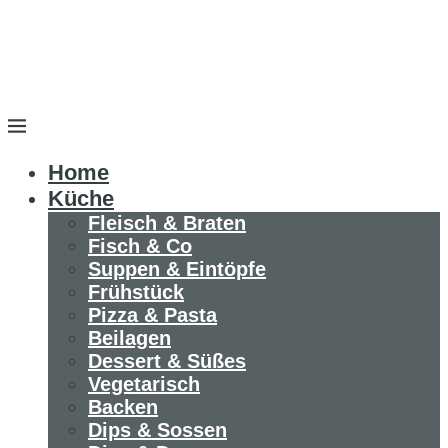
Home
Küche
Fleisch & Braten
Fisch & Co
Suppen & Eintöpfe
Frühstück
Pizza & Pasta
Beilagen
Dessert & Süßes
Vegetarisch
Backen
Dips & Sossen