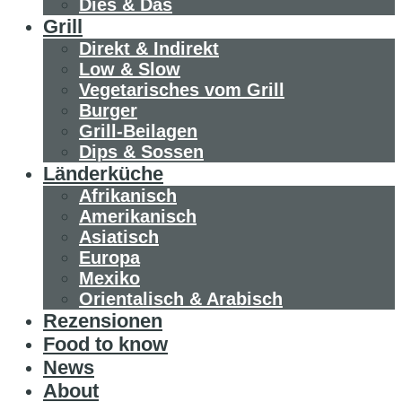
Dies & Das
Grill
Direkt & Indirekt
Low & Slow
Vegetarisches vom Grill
Burger
Grill-Beilagen
Dips & Sossen
Länderküche
Afrikanisch
Amerikanisch
Asiatisch
Europa
Mexiko
Orientalisch & Arabisch
Rezensionen
Food to know
News
About