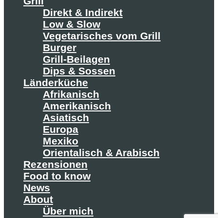
Grill
Direkt & Indirekt
Low & Slow
Vegetarisches vom Grill
Burger
Grill-Beilagen
Dips & Sossen
Länderküche
Afrikanisch
Amerikanisch
Asiatisch
Europa
Mexiko
Orientalisch & Arabisch
Rezensionen
Food to know
News
About
Über mich