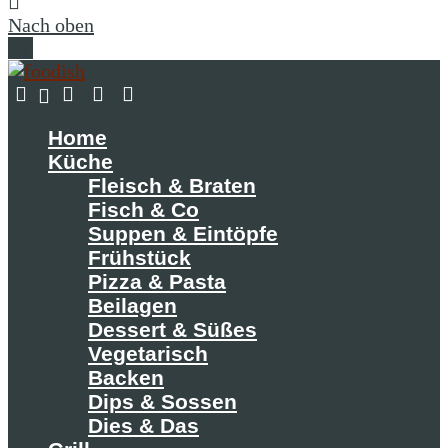
Nach oben
Home
Küche
Fleisch & Braten
Fisch & Co
Suppen & Eintöpfe
Frühstück
Pizza & Pasta
Beilagen
Dessert & Süßes
Vegetarisch
Backen
Dips & Sossen
Dies & Das