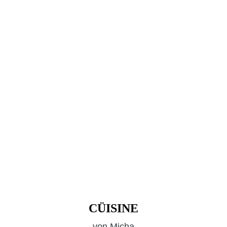
CÜISINE
von
Micha