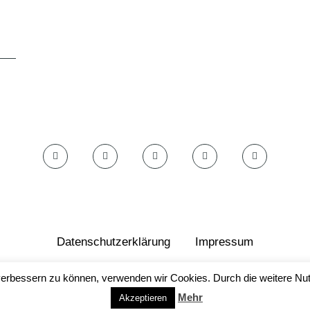
Datenschutzerklärung
Impressum
© by foodish.cooking 2023
d verbessern zu können, verwenden wir Cookies. Durch die weitere 
Mehr
Akzeptieren
NACH OBEN