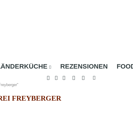
LÄNDERKÜCHE
REZENSIONEN
FOO
Freyberger"
EI FREYBERGER