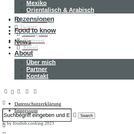
Mexiko
Orientalisch & Arabisch
Rezensionen
Facebook
Twitter
Food to know
Instagram
Pinterest
News
Email
About
Über mich
Partner
Kontakt
Datenschutzerklärung
Impressum
Search
© by foodish.cooking 2023