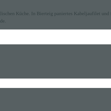
lischen Küche. In Bierteig paniertes Kabeljaufilet und 
de.