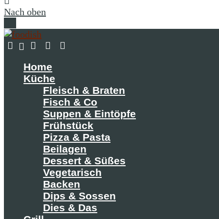
Nach oben
Home
Küche
Fleisch & Braten
Fisch & Co
Suppen & Eintöpfe
Frühstück
Pizza & Pasta
Beilagen
Dessert & Süßes
Vegetarisch
Backen
Dips & Sossen
Dies & Das