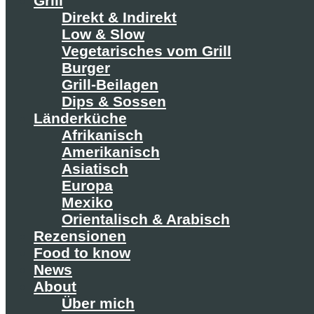
Grill
Direkt & Indirekt
Low & Slow
Vegetarisches vom Grill
Burger
Grill-Beilagen
Dips & Sossen
Länderküche
Afrikanisch
Amerikanisch
Asiatisch
Europa
Mexiko
Orientalisch & Arabisch
Rezensionen
Food to know
News
About
Über mich