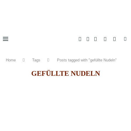
Home
Tags
Posts tagged with "gefüllte Nudeln"
GEFÜLLTE NUDELN