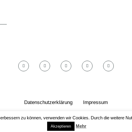
d
Datenschutzerklärung
Impressum
© by foodish.cooking 2023
d verbessern zu können, verwenden wir Cookies. Durch die weitere 
Mehr
Akzeptieren
NACH OBEN